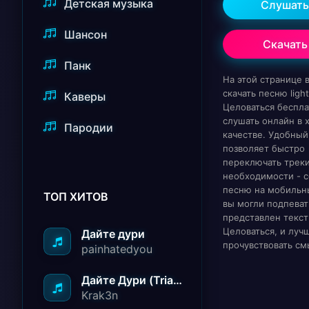
Детская музыка
Слушать
Шансон
Скачать
Панк
На этой странице
скачать песню light
Каверы
Целоваться беспла
слушать онлайн в
Пародии
качестве. Удобный
позволяет быстро
переключать треки
необходимости - с
песню на мобильн
ТОП ХИТОВ
вы могли подпеват
представлен текст
Целоваться, и луч
Дайте дури
прочувствовать см
painhatedyou
Дайте Дури (Triad Remix)
Krak3n