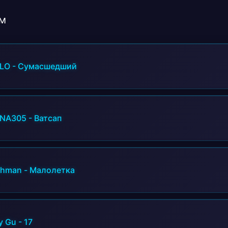
Кхм кхм кхм кхм кхм
Просто хочу с тобой целоваться слушать
м
Ни в чем не нуждаться верить и ебаться
Хочу целоваться слушать аннотации
Ни в чем не нуждаться верить и ебаться
LO
-
Сумасшедший
NA305
-
Ватсап
khman
-
Малолетка
y Gu
-
17