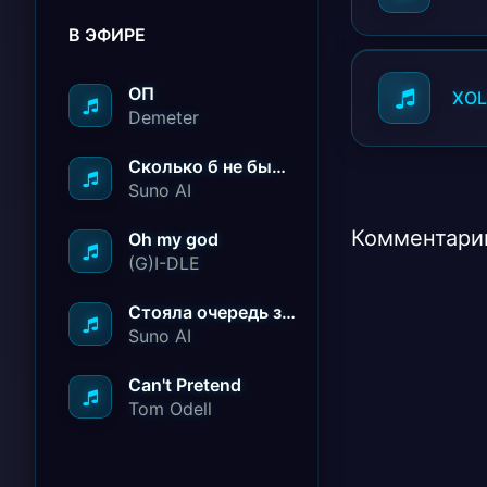
В ЭФИРЕ
ОП
XOL
Demeter
Сколько б не было вам лет не грустите
Suno AI
Комментарии
Oh my god
(G)I-DLE
Стояла очередь за радостью
Suno AI
Can't Pretend
Tom Odell