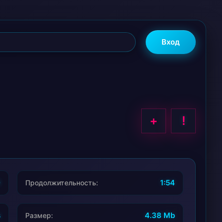
Вход
+
!
0
1:54
Продолжительность:
s
4.38 Mb
Размер: