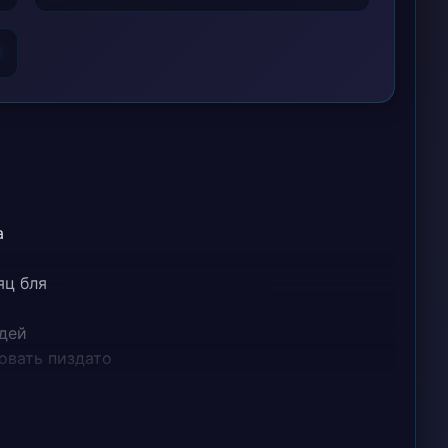
6
а
яц бля
дей
овать пиздато
ебано
овато
нас окей