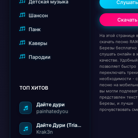
Детская музыка
Слушать
Шансон
Скачать
Панк
На этой странице
скачать песню RAI
Каверы
Березы бесплатно
слушать онлайн в
Пародии
качестве. Удобный
позволяет быстро
переключать треки
необходимости - с
песню на мобильн
ТОП ХИТОВ
вы могли подпеват
представлен текст
Березы, и лучше
Дайте дури
прочувствовать см
painhatedyou
Дайте Дури (Triad Remix)
Krak3n