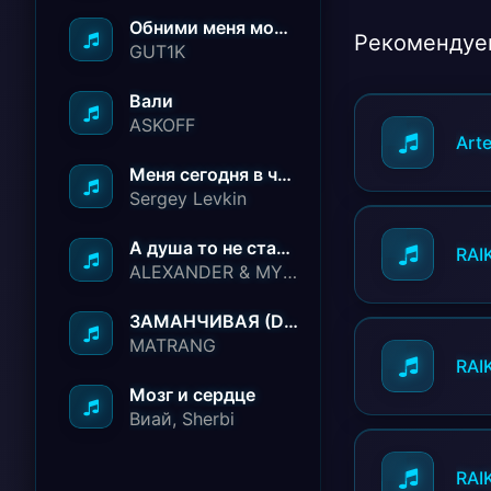
Обними меня молча ничего не говори
Рекомендуе
GUT1K
Вали
ASKOFF
Art
Меня сегодня в чёрный список занесли
Sergey Levkin
А душа то не стареет
RAI
ALEXANDER & MY FAMILY
ЗАМАНЧИВАЯ (Deep House Remix)
MATRANG
RAI
Мозг и сердце
Виай, Sherbi
RAI