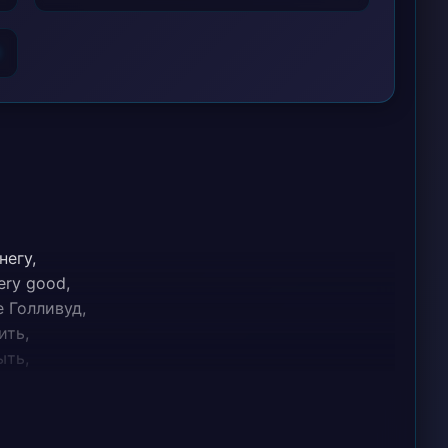
6
негу,
ery good,
 Голливуд,
ить,
ыть,
даю пыл,
плыл,
зы,