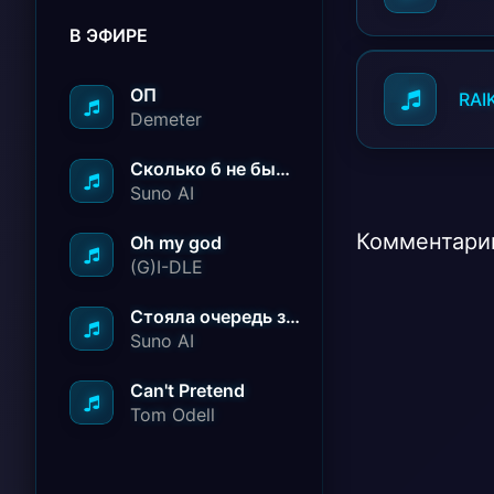
В ЭФИРЕ
ОП
RAI
Demeter
Сколько б не было вам лет не грустите
Suno AI
Комментарии
Oh my god
(G)I-DLE
Стояла очередь за радостью
Suno AI
Can't Pretend
Tom Odell