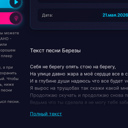
21.мая.202
Дата:
 вы можете
KAHO -
 или
Текст песни Березы
 хорошем
 плеер
Себя не берегу опять стою на берегу,
, а при
охранить
На улице давно жара а моё сердце все в с
ый. Чтобы
И в глубине души надеюсь что все будет v
ь, ниже
Я вырос на трущобах так скажи какой мне
 песни
Продолжаю скучать и продолжаю снова п
ысл песни.
Ведьма что ты сделала я не могу тебя заб
Сам влюбился и сам бросил теперь охлаж
Полный текст
Таких как ты жгли на кострах а я че то по
Вот и расцвели берёзы и исчезли мои сле