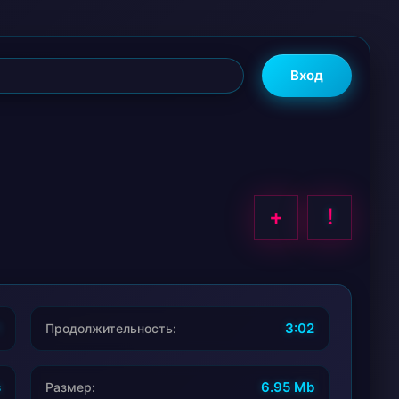
Вход
+
!
1
3:02
Продолжительность:
s
6.95 Mb
Размер: