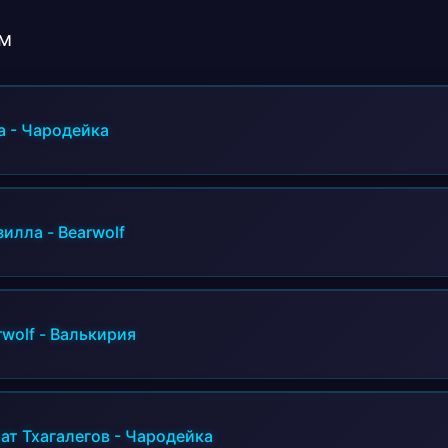
Ты моя константа от скуки когда я глажу 
Говорят что утро мудренее но я так не у
м
Ты потонул во мне наша любовь в огне
Ну дай же силы мне тону сама в себе
А он пленник чародейки
а
-
Чародейка
Златокрылой ох злодейки
Её чары любви спицы
Жарче чем огонь жарптицы
Да мне уже осточертело слушать вашу ер
зилла
-
Bearwolf
Мне ваши законы не писаны
А он пленник чародейки
Златокрылой ох злодейки
Её чары любви спицы
rwolf
-
Валькирия
ат Тхагалегов
-
Чародейка