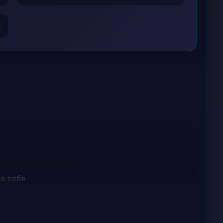
6
а себя
иди ведь туда нельзя
олна
 тобой весело