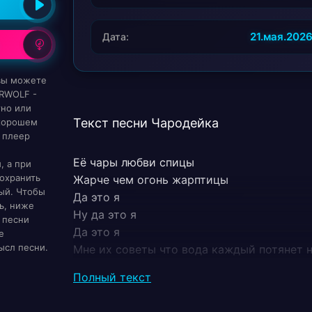
21.мая.202
Дата:
 вы можете
ARWOLF -
тно или
Текст песни Чародейка
 хорошем
 плеер
Её чары любви спицы
, а при
охранить
Жарче чем огонь жарптицы
ый. Чтобы
Да это я
ь, ниже
Ну да это я
 песни
Да это я
е
ысл песни.
Мне их советы что вода каждый потянет н
Говорят сложно жить невозможно Лер не 
Полный текст
Все их упрёки как вода ими полна уже сп
Снова втирают какоето бесиво но а нам с