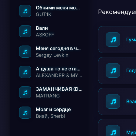
Обними меня молча ничего не говори
Рекомендуе
GUT1K
Вали
ASKOFF
Гум
Меня сегодня в чёрный список занесли
Sergey Levkin
А душа то не стареет
Год
ALEXANDER & MY FAMILY
ЗАМАНЧИВАЯ (Deep House Remix)
MATRANG
Bea
Мозг и сердце
Виай, Sherbi
Мур