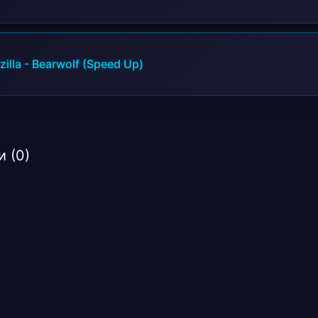
illa
-
Bearwolf (Speed Up)
 (0)