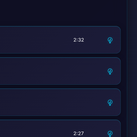
твои руки
мею
2:32
есь
2:27