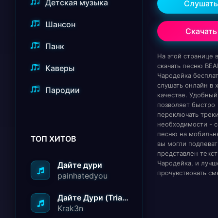
Детская музыка
Слушать
Шансон
Скачать
Панк
На этой странице
скачать песню BE
Каверы
Чародейка беспла
слушать онлайн в
Пародии
качестве. Удобный
позволяет быстро
переключать треки
необходимости - с
песню на мобильн
ТОП ХИТОВ
вы могли подпеват
представлен текст
Чародейка, и лучш
Дайте дури
прочувствовать см
painhatedyou
Дайте Дури (Triad Remix)
Krak3n