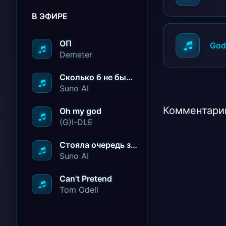
В ЭФИРЕ
ОП
Godz
Demeter
Сколько б не было вам лет не грустите
Suno AI
Комментарии
Oh my god
(G)I-DLE
Стояла очередь за радостью
Suno AI
Can't Pretend
Tom Odell