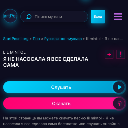
StartPesni
Вход
StartPesni.org
»
Поп
»
Русская поп-музыка
» lil mintol - Я не насосала я все сделала сама
LIL MINTOL
+
!
Я НЕ НАСОСАЛА Я ВСЕ СДЕЛАЛА
САМА
Слушать
Скачать
На этой странице вы можете скачать песню lil mintol - Я не
насосала я все сделала сама бесплатно или слушать онлайн в