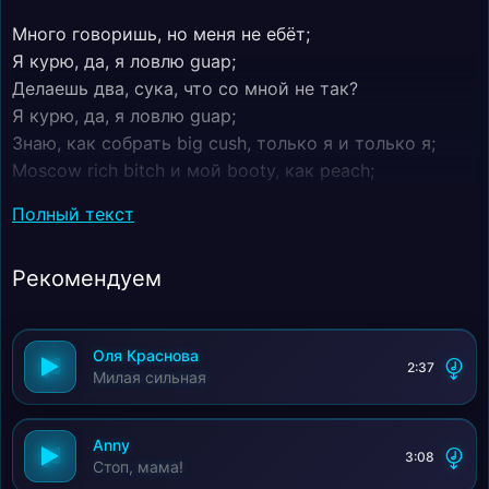
Много говоришь, но меня не ебёт;
Я курю, да, я ловлю guap;
Делаешь два, сука, что со мной не так?
Я курю, да, я ловлю guap;
Знаю, как собрать big cush, только я и только я;
Moscow rich bitch и мой booty, как peach;
Ты же знаешь, я могу быть злой - так нахуй ты
Полный текст
пиздишь?
На твоей руке бисер, на моём запястье ice;
Рекомендуем
Суки знают все секреты - это Totally Spies;
Damn, shit, эта сука в пудре носит flip phone;
И люди знают, что я босс и мы крутим вчетвером;
Оля Краснова
Моя работа - деньги, и я делаю fame;
2:37
Милая сильная
Сука, ты прости, твоя работа Oriflame;
"А, здравствуйте, меня зовут Марина, я из компании
Oriflame;
Anny
3:08
Стоп, мама!
У нас появились новые косметички цвета фуксия;