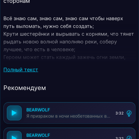
сторонам
Всё знаю сам, знаю сам, знаю сам чтобы наверх
путь выломать, нужно себя создать;
Крути шестерёнки и вырывать с корнями, что тянет
рыдать новою волной наполняю реки, соберу
лучшее, что есть в человеке;
Героем может стать каждый зажечь огни земли,
разжечь их по сторонам;
Полный текст
Пока наш огонь горит, не страшно идти туда где
мраморны облака, где в грудь проникает смех;
Рекомендуем
И на вопрос "Как дела?", отвечу, что лучше всех
зажечь огни Земли, зажечь их по городам;
Ударит Царство Теней - я обернусь фениксом ликуй,
BEARWOLF
царица ночь, пускай страсть по сердцам;
3:32
Я призраком в ночи необетованных врат
И если уйду во тьму, что делать - я знаю сам, всё
знаю сам знаю сам, знаю сам;
Знаю сам, знаю сам, знаю сам знаю сам, я знаю сам;
BEARWOLF
3:32