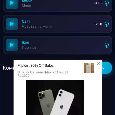
ERIAN
4:02
Мели
Свят
2:20
Чувства на мели
Ikon
Прогноз
Комментарии (0)
Добавить