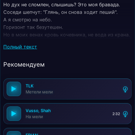
Но дух не сломлен, слышишь? Это моя бравада.
Соседи шепчут: "Глянь, он снова ходит пеший".
А я смотрю на небо.
Горизонт так безутешен.
Но в моих венах кровь кочевника, не вода из крана.
Поднимусь колен, хоть и без нового кафтана.
Полный текст
Пустые облака плывут над головой,.
И каждый шаг по городу как будто бы чужой.
Рекомендуем
Но где-то там за горизонтом ждёт меня удача.
TLK
Метели мели
Vusso, Shah
2:32
На мели