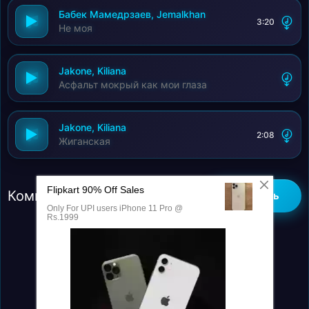
Бабек Мамедрзаев, Jemalkhan
3:20
Не моя
Jakone, Kiliana
Асфальт мокрый как мои глаза
Jakone, Kiliana
2:08
Жиганская
Комментарии (0)
Добавить