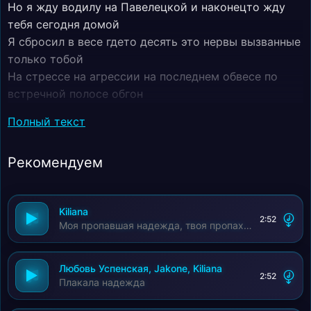
Но я жду водилу на Павелецкой и наконецто жду
тебя сегодня домой
Я сбросил в весе гдето десять это нервы вызванные
только тобой
На стрессе на агрессии на последнем обвесе по
встречной полосе обгон
Ты в десять спишь уже сама крепко без меня я
Полный текст
тусовался в центре
Обнимал целовал наверное не тебя
Рекомендуем
Я так и не стал нормальным верным ну а ты той
самой первой
Оплата психологу не прошла или просто я не любил
Kiliana
наверно
2:52
Моя пропавшая надежда, твоя пропахшая одежда
Моя пропавшая надежда твоя пропахшая одежда
Не моими ароматами
Плакала надежда так не плакала я прежде
Любовь Успенская, Jakone, Kiliana
2:52
Плакала надежда
От заката так и до зари