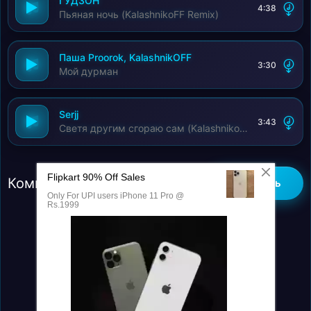
ГУДЗОН
4:38
Обманула подвела
Пьяная ночь (KalashnikoFF Remix)
Обманула подвела
Задурманит голову окаянная
Паша Proorok, KalashnikOFF
В поле больше не ходи
3:30
Мой дурман
Не зови меня
Serjj
3:43
Светя другим сгораю сам (KalashnikoFF Mix)
Комментарии (0)
Добавить