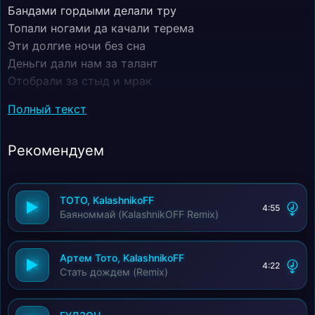
Бандами гордыми делали тру
Топали ногами да качали терема
Эти долгие ночи без сна
Деньги дали нам за талант
Отобрали за стыд и мрак
Музыка не терпит
Полный текст
Одобрений суета
Музыка забрать может
Рекомендуем
Так же как и дала
Снова дым на дома те упадет тень
До пылают даты
TOTO, KalashnikoFF
Догорит день
4:55
Баяноммай (KalashnikOFF Remix)
Что с собой заберём Саншайн
Что с собой заберём Саншайн
Тёплый ветер тёплый вайб
Артем Тото, KalashnikoFF
4:22
Стать дождем (Remix)
Тёплый ветер тёплый вайб
Я любил ты ни нет ни да
Я любил ты ни нет ни да