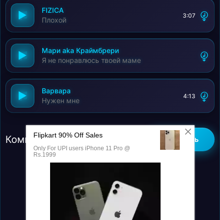
FIZICA
3:07
Плохой
Мари aka Краймбрери
Я не понравлюсь твоей маме
Варвара
4:13
Нужен мне
Комментарии (0)
Добавить