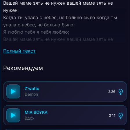
Вашей маме зять не нужен вашей маме зять не
нужен;
Когда ты упала с небес, не больно было когда ты
упала с небес, не больно было;
Я люблю тебя я тебя люблю;
Вашей маме зять не нужен вашей маме зять не
нужен;
Полный текст
Вашей маме зять не нужен когда ты упала с небес,
не больно было;
Рекомендуем
Когда ты упала с небес, не больно было я люблю
тебя;
Я тебя люблю вашей маме зять не нужен;
Z’watte
Когда ты упала с небес, не больно было когда ты
2:26
Demon
упала с небес, не больно было;
Я люблю тебя я тебя люблю;
Вашей маме зять не нужен !
MIA BOYKA
3:11
Вдох