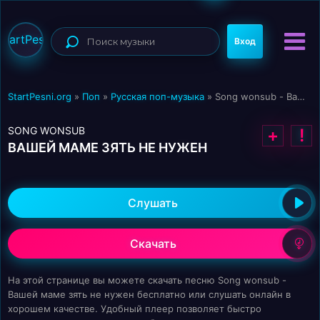
StartPesni
Вход
StartPesni.org
»
Поп
»
Русская поп-музыка
» Song wonsub - Вашей маме зять не нужен
SONG WONSUB
+
!
ВАШЕЙ МАМЕ ЗЯТЬ НЕ НУЖЕН
Слушать
Скачать
На этой странице вы можете скачать песню Song wonsub -
Вашей маме зять не нужен бесплатно или слушать онлайн в
хорошем качестве. Удобный плеер позволяет быстро