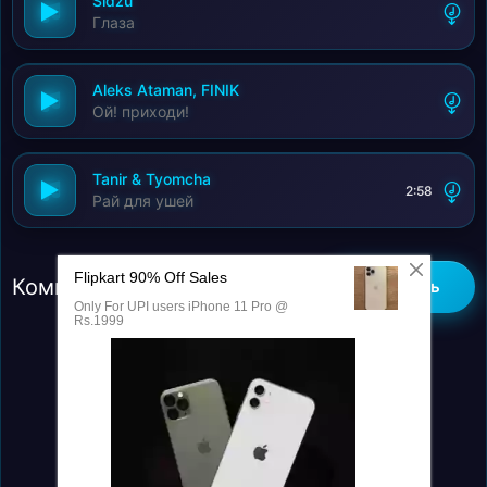
Sidzu
Глаза
Aleks Ataman, FINIK
Ой! приходи!
Tanir & Tyomcha
2:58
Рай для ушей
Комментарии (0)
Добавить