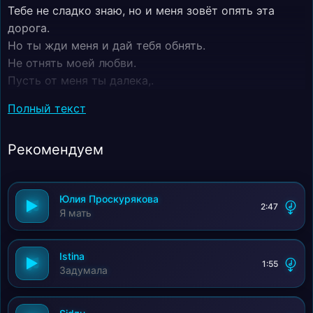
Тебе не сладко знаю, но и меня зовёт опять эта
дорога.
Но ты жди меня и дай тебя обнять.
Не отнять моей любви.
Пусть от меня ты далека,.
Я заплываю за буйки, а ты прощаешь как всегда.
Полный текст
Рекомендуем
Юлия Проскурякова
2:47
Я мать
Istina
1:55
Задумала