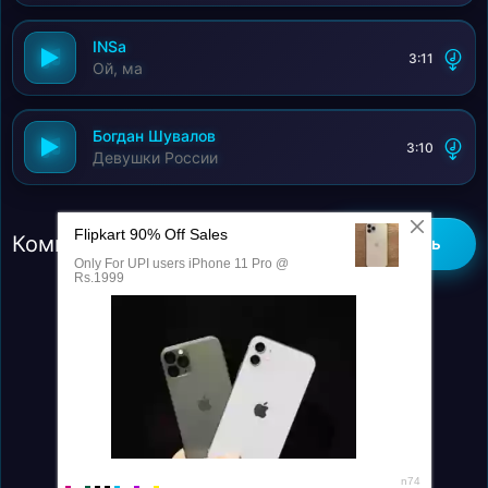
INSa
3:11
Ой, ма
Богдан Шувалов
3:10
Девушки России
Комментарии (0)
Добавить