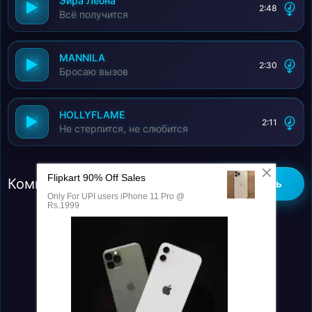
Эйра Леона
2:48
Всё получится
MANNILA
2:30
Бросаю вызов
HOLLYFLAME
2:11
Не стерпится, не слюбится
Комментарии (0)
Добавить