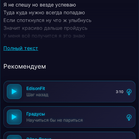
Я не спешу но везде успеваю
Туда куда нужно всегда попадаю
Если споткнулся ну что ж улыбнусь
Значит красиво дальше пройдусь
У меня всё получится я это знаю
Кайфую живу роль не играю
Полный текст
Всё что хочу самом мне идёт
Мир меня сам за руку ведёт
Рекомендуем
EdisonFit
3:10
Шаг назад
Градусы
Научиться бы не париться