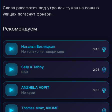
Слова рассеются под утро как туман на сонных
улицах погаснут фонари.
Рекомендуем
Наталья Ветлицкая
3:43
Но только не говори мне
Sally & Tabby
2:08
R&B
ANZHELA VOPIT
3:33
Не кури
Thomas Mraz, KKOME