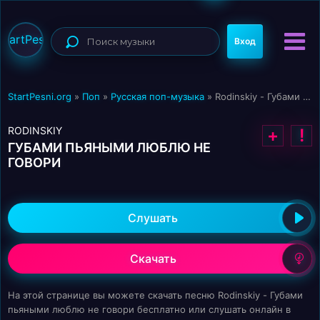
StartPesni
Вход
StartPesni.org
»
Поп
»
Русская поп-музыка
» Rodinskiy - Губами пьяными люблю не говори
RODINSKIY
+
!
ГУБАМИ ПЬЯНЫМИ ЛЮБЛЮ НЕ
ГОВОРИ
Слушать
Скачать
На этой странице вы можете скачать песню Rodinskiy - Губами
пьяными люблю не говори бесплатно или слушать онлайн в