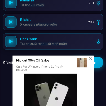
Kamaliya
3:11
Я выбираю - жить в кайф!
Ти ловиш кайф
Я выбираю - жить в кайф!
Боже, как хотел я увидеть свет.
R1shat
И, как посчитал бы нужным жить, мечтал.
2:42
Я снова выбираю тебя
И вот однажды, как обычно, я летал во сне.
Вдруг увидел Солнце, и тогда себе сказал.
Chris Yank
Я выбираю - жить в кайф!
Ты самый главный мой кайф
Я выбираю - жить в кайф!
Я выбираю - жить в кайф!
Я выбираю - жить в кайф!
Комментарии (0)
Добавить