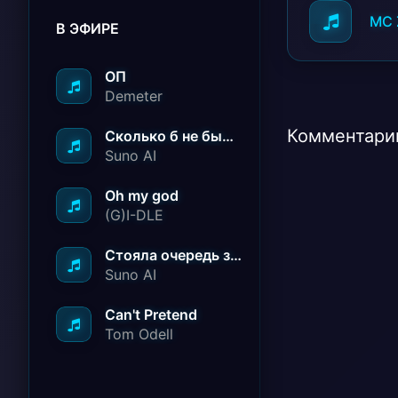
MC 
В ЭФИРЕ
ОП
Demeter
Комментарии
Сколько б не было вам лет не грустите
Suno AI
Oh my god
(G)I-DLE
Стояла очередь за радостью
Suno AI
Can't Pretend
Tom Odell