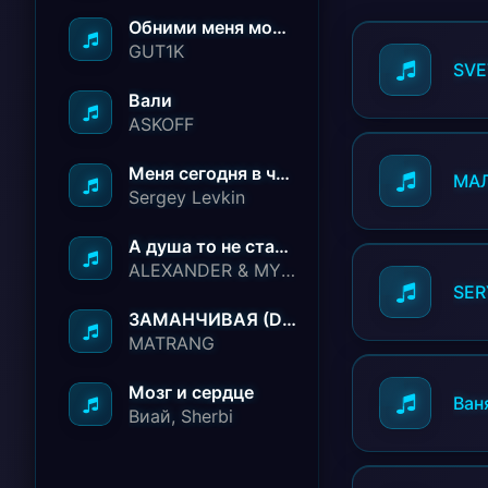
Обними меня молча ничего не говори
GUT1K
SVE
Вали
ASKOFF
Меня сегодня в чёрный список занесли
МА
Sergey Levkin
А душа то не стареет
ALEXANDER & MY FAMILY
SER
ЗАМАНЧИВАЯ (Deep House Remix)
MATRANG
Мозг и сердце
Ван
Виай, Sherbi