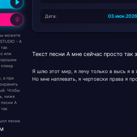
03.июн.202
Дата:
 вы можете
STUDIO - А
 так
Текст песни А мне сейчас просто так
но или
 хорошем
 плеер
Я шлю этот мир, я лечу только в высь я в 
, а при
Но мне наплевать, я чертовски права я пр
охранить
ый. Чтобы
ь, ниже
 песни А
 так
ысл песни.
м