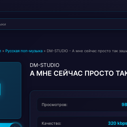
п
»
Русская поп-музыка
» DM-STUDIO - А мне сейчас просто так заш
DM-STUDIO
А МНЕ СЕЙЧАС ПРОСТО Т
9
Просмотров:
320 kbp
Качество: