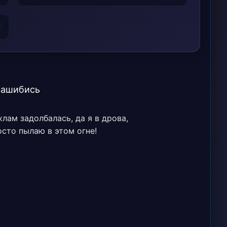
6
 зашибись
хлам задолбалась, да я в дрова,
осто пылаю в этом огне!