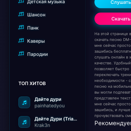
Детская музыка
Слушать
Шансон
Скачать
Панк
На этой странице
скачать песню DM-
Каверы
мне сейчас просто
зашибись бесплат
Пародии
слушать онлайн в
качестве. Удобный
позволяет быстро
переключать треки
необходимости - с
ТОП ХИТОВ
песню на мобильн
вы могли подпеват
представлен текст
Дайте дури
мне сейчас просто
painhatedyou
зашибись, и лучше
прочувствовать см
Дайте Дури (Triad Remix)
Рекомендуе
Krak3n