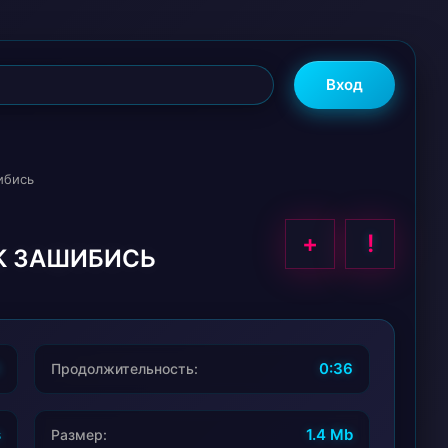
Вход
ибись
+
!
АК ЗАШИБИСЬ
8
0:36
Продолжительность:
s
1.4 Mb
Размер: