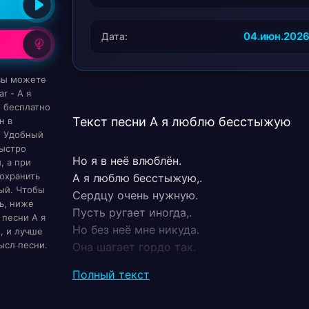
04.июн.202
Дата:
 вы можете
r - А я
 бесплатно
Текст песни А я люблю бесстыжую
н в
. Удобный
быстро
Но я в неё влюблён.
, а при
охранить
А я люблю бесстыжую,.
ый. Чтобы
Сердцу очень нужную.
ь, ниже
Пусть ругает иногда,.
 песни А я
Но без неё мне никуда.
 и лучше
ысл песни.
Она шагает гордо так.
Как будто королева,.
Полный текст
И каждый вечер без неё мне кажется не т
А я люблю бесстыжую, дерзкую, капризну