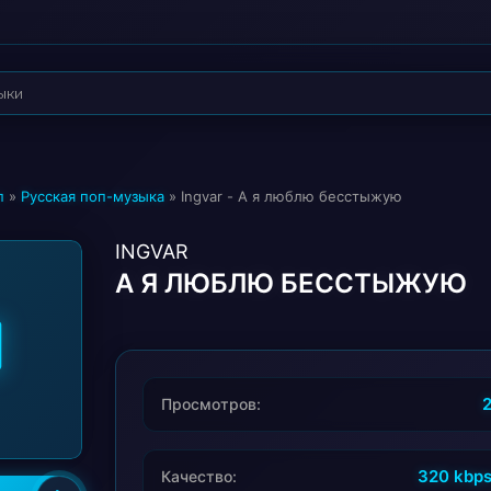
п
»
Русская поп-музыка
» Ingvar - А я люблю бесстыжую
INGVAR
А Я ЛЮБЛЮ БЕССТЫЖУЮ
Просмотров:
320 kbp
Качество: