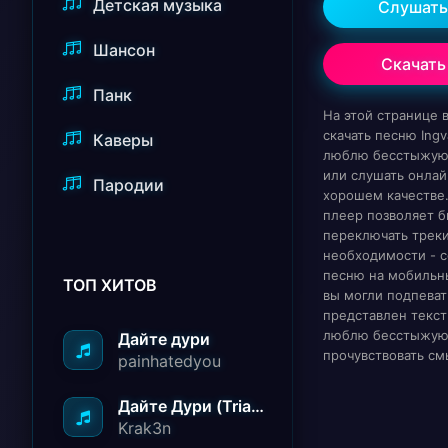
Детская музыка
Слушать
Шансон
Скачать
Панк
На этой странице
скачать песню Ingva
Каверы
люблю бесстыжую
или слушать онлай
Пародии
хорошем качестве
плеер позволяет 
переключать треки
необходимости - с
песню на мобильн
ТОП ХИТОВ
вы могли подпеват
представлен текст
люблю бесстыжую,
Дайте дури
прочувствовать см
painhatedyou
Дайте Дури (Triad Remix)
Krak3n