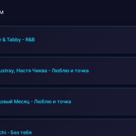
Пусть характер как огонь,.
Но я в неё влюблён.
м
y & Tabby
-
R&B
ustray, Настя Чиква
-
Люблю и точка
овый Месяц
-
Люблю и точка
chi
-
Без тебя