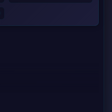
6
ем.
ю.