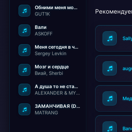
Обними меня молча ничего не говори
Рекомендуе
GUT1K
Вали
ASKOFF
Sall
Меня сегодня в чёрный список занесли
Sergey Levkin
Мозг и сердце
aug
Виай, Sherbi
А душа то не стареет
ALEXANDER & MY FAMILY
Мед
ЗАМАНЧИВАЯ (Deep House Remix)
MATRANG
Ban