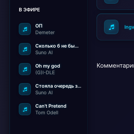
В ЭФИРЕ
ОП
Ingv
Demeter
Сколько б не было вам лет не грустите
Suno AI
Комментарии
Oh my god
(G)I-DLE
Стояла очередь за радостью
Suno AI
Can't Pretend
Tom Odell