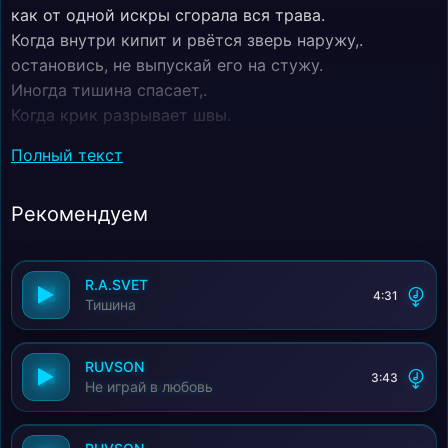
как от одной искры сгорала вся трава.
Когда внутри кипит и рвётся зверь наружу,.
остановись, не выпускай его на стужу.
Иногда тишина спасает,.
Когда крик разрывает швы.
Она лучше всех понимает,.
Полный текст
Что мы оба пока живы.
Не сожжённый мост, незакрытая дверь.
Рекомендуем
Шаг назад от края, ты мне поверь,!
R.A.SVET
4:31
Тишина
RUVSON
3:43
Не играй в любовь