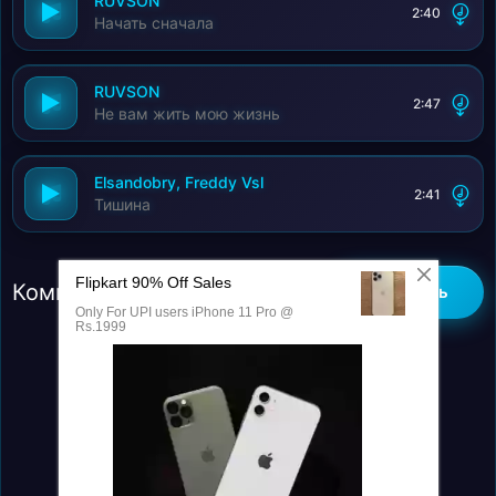
RUVSON
2:40
Начать сначала
RUVSON
2:47
Не вам жить мою жизнь
Elsandobry, Freddy Vsl
2:41
Тишина
Комментарии (0)
Добавить