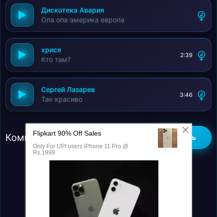
Дискотека Авария
Опа опа америка европа
хрися
2:39
Кто там?
Сергей Лазарев
3:46
Так красиво
Комментарии (0)
Добавить