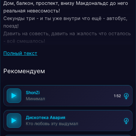
Дом, балкон, проспект, внизу Макдональдс до него
реальная невесомость!
Секунды три - и ты уже внутри что ещё - автобус,
поезд!
Давить на совесть, давить на жалость что осталось
- всё смешалось!
Сперва сложилось, потом сломалось такая малость
Полный текст
- с ним встретить старость!
Этот ночной полёт, этот прекрасный вид может
Рекомендуем
быть, заслужит его ретвит!
Перейди с автопилота в ручной режим вот если б
прилетел бы на помощь джин!
ShonZi
Пальцы складывают буквы ты - просто кукла, ты -
1:52
Минимал
только кукла!
Твой месседж этим утром самый первый, самый
ранний!
Дискотека Авария
Кто любовь эту выдумал
Берегись своих желаний и кто любовь эту выдумал.