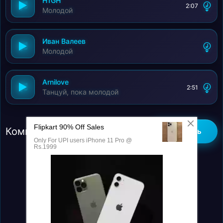
H1GH
2:07
Школьник её позвал школьник, на бал.
Молодой
Школьник, не школьный нал школьник, но не в
прыщах.
Иван Валеев
Школьник, он секс не знал !
Молодой
Arnilove
2:51
Танцуй, пока молодой
Комментарии (0)
Добавить