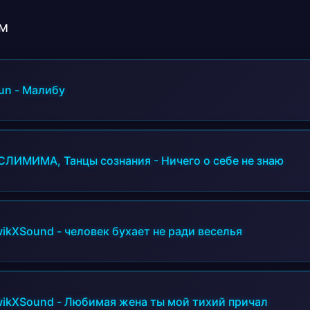
м
un
-
Малибу
ЛИМИМА, Танцы сознания
-
Ничего о себе не знаю
wikXSound
-
человек бухает не ради веселья
wikXSound
-
Любимая жена ты мой тихий причал