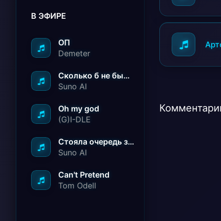
В ЭФИРЕ
ОП
Арт
Demeter
Сколько б не было вам лет не грустите
Suno AI
Комментарии
Oh my god
(G)I-DLE
Стояла очередь за радостью
Suno AI
Can't Pretend
Tom Odell