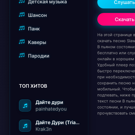
Детская музыка
Слушать
Шансон
Скачать
Панк
На этой странице
скачать песню Sla
Каверы
В пьяном состояни
бесплатно или слу
Пародии
онлайн в хорошем 
Удобный плеер по
быстро переключат
при необходимост
сохранить песню н
ТОП ХИТОВ
мобильный. Чтобы
подпевать, ниже п
текст песни В пья
Дайте дури
состоянии, и лучш
painhatedyou
прочувствовать см
Дайте Дури (Triad Remix)
Krak3n