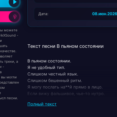
08.июн.202
Дата:
 вы можете
wikXSound -
и
Текст песни В пьяном состоянии
шать
качестве.
зволяет
В пьяном состоянии.
ь треки, а
и -
Я не удобный тип.
а
Слишком честный язык.
 вы могли
Слишком бешенный ритм.
редставлен
Я могу послать на**й прямо в лицо.
ном
е
Если вижу фальшивое, чье-то нутро.
ысл песни.
Они любят улыбки, дешевый театр!
Полный текст