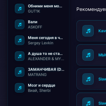
Обними меня молча ничего не говори
Рекомендуе
GUT1K
Вали
ASKOFF
Kav
Меня сегодня в чёрный список занесли
Sergey Levkin
А душа то не стареет
МЫС
ALEXANDER & MY FAMILY
ЗАМАНЧИВАЯ (Deep House Remix)
MATRANG
Sla
Мозг и сердце
Виай, Sherbi
Sla