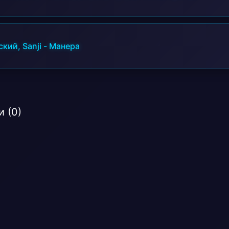
ский, Sanji
-
Манера
 (0)