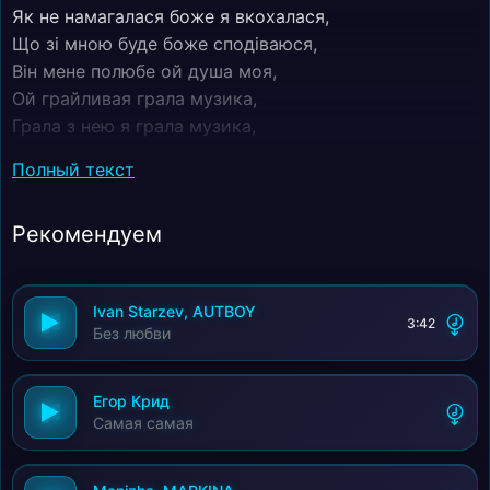
Як не намагалася боже я вкохалася,
Що зі мною буде боже сподіваюся,
Він мене полюбе ой душа моя,
Ой грайливая грала музика,
Грала з нею я грала музика,
Серце кликала я б навік його,
Полный текст
Душу викрала ой душа моя,
Ой грайливая грай же душенько,
Рекомендуем
Грай же милая ой душа моя,
Не вагалася грала музика,
Як вкохалась я !
Ivan Starzev, AUTBOY
3:42
Без любви
Егор Крид
Самая самая