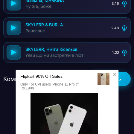
Manizha, MARKINA
3:16
Ну же, Боже
SKYLERR & BURLA
2:48
Ренесанс
SKYLERR, Нікіта Кісельов
1:22
Уяви що ми застрягли в ліфті
Комментарии (0)
Добавить