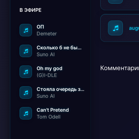
В ЭФИРЕ
ОП
aug
Demeter
Сколько б не было вам лет не грустите
Suno AI
Комментарии
Oh my god
(G)I-DLE
Стояла очередь за радостью
Suno AI
Can't Pretend
Tom Odell