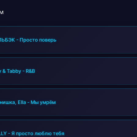
м
ЛЬБЭК
-
Просто поверь
y & Tabby
-
R&B
нишка, Ella
-
Мы умрём
LLY
-
Я просто люблю тебя