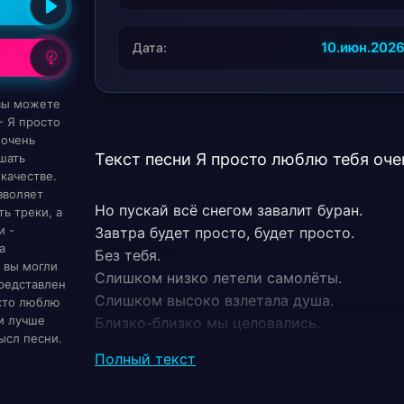
10.июн.202
Дата:
 вы можете
- Я просто
 очень
Текст песни Я просто люблю тебя оче
шать
качестве.
зволяет
Но пускай всё снегом завалит буран.
ь треки, а
и -
Завтра будет просто, будет просто.
а
Без тебя.
 вы могли
Слишком низко летели самолёты.
редставлен
Слишком высоко взлетала душа.
осто люблю
 и лучше
Близко-близко мы целовались.
ысл песни.
Кто-то сделал первый неосторожный шаг.
Полный текст
Вот и вся игра, вот и всё равно.
Не твоя вина, не твоё кино.