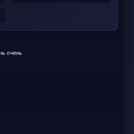
6
нь очень