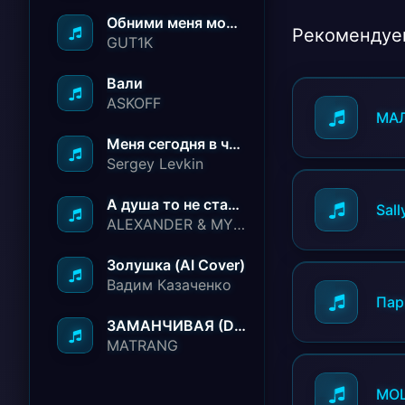
Обними меня молча ничего не говори
Рекомендуе
GUT1K
Вали
ASKOFF
МА
Меня сегодня в чёрный список занесли
Sergey Levkin
А душа то не стареет
Sall
ALEXANDER & MY FAMILY
Золушка (AI Cover)
Вадим Казаченко
Пар
ЗАМАНЧИВАЯ (Deep House Remix)
MATRANG
MO