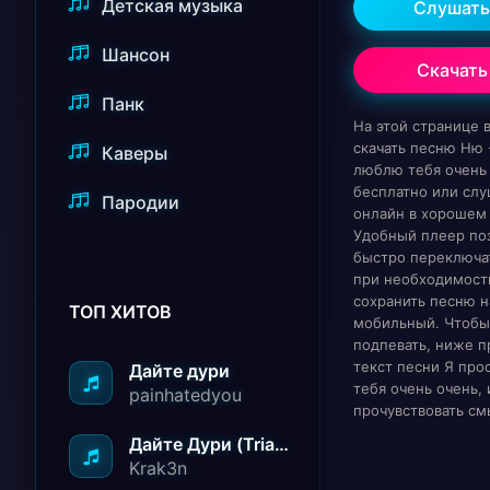
Детская музыка
Слушать
Шансон
Скачать
Панк
На этой странице
скачать песню Ню 
Каверы
люблю тебя очень
бесплатно или слу
Пародии
онлайн в хорошем 
Удобный плеер по
быстро переключат
при необходимост
сохранить песню н
ТОП ХИТОВ
мобильный. Чтобы
подпевать, ниже п
текст песни Я пр
Дайте дури
тебя очень очень,
painhatedyou
прочувствовать см
Дайте Дури (Triad Remix)
Krak3n