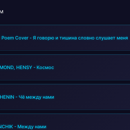
м
c Poem Cover
-
Я говорю и тишина словно слушает меня
MOND, HENSY
-
Космос
HENIN
-
Чё между нами
NCHIK
-
Между нами