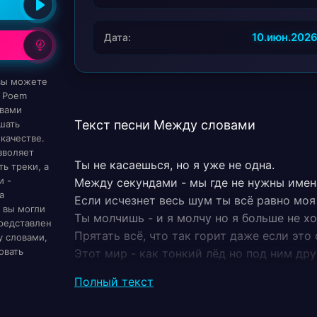
10.июн.202
Дата:
 вы можете
c Poem
овами
Текст песни Между словами
шать
качестве.
зволяет
Ты не касаешься, но я уже не одна.
ь треки, а
и -
Между секундами - мы где не нужны имен
а
Если исчезнет весь шум ты всё равно моя
 вы могли
Ты молчишь - и я молчу но я больше не хо
редставлен
Прятать всё, что так горит даже если это 
у словами,
овать
Этот мир - как тонкий лёд но под ним дру
Если сделать только шаг мы узнаем, кто м
Полный текст
Тише... ближе... не дыши это больше, чем с
Между словами - огонь между дыханием -