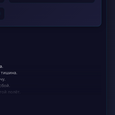
6
а.
 тишина.
чу.
сбой.
гой полёт.
ы так.
лова.
 сон!