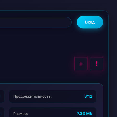
Вход
+
!
1
3:12
Продолжительность:
s
7.33 Mb
Размер: