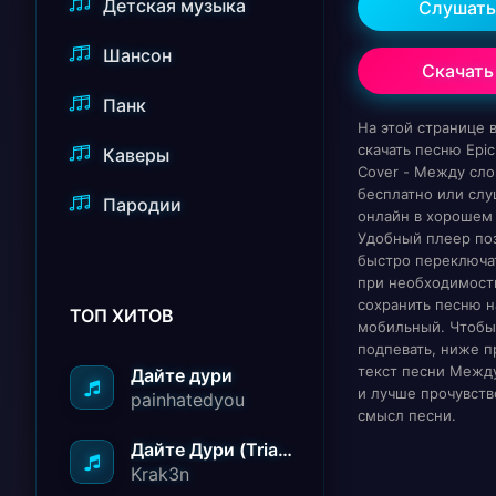
Детская музыка
Слушать
Шансон
Скачать
Панк
На этой странице
скачать песню Epi
Каверы
Cover - Между сл
бесплатно или слу
Пародии
онлайн в хорошем 
Удобный плеер по
быстро переключат
при необходимост
сохранить песню н
ТОП ХИТОВ
мобильный. Чтобы
подпевать, ниже п
текст песни Межд
Дайте дури
и лучше прочувств
painhatedyou
смысл песни.
Дайте Дури (Triad Remix)
Krak3n