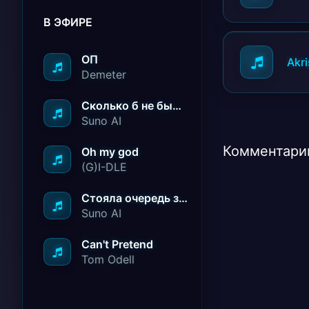
В ЭФИРЕ
ОП
Akri
Demeter
Сколько б не было вам лет не грустите
Suno AI
Комментарии
Oh my god
(G)I-DLE
Стояла очередь за радостью
Suno AI
Can't Pretend
Tom Odell