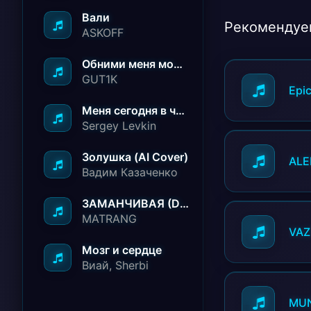
Вали
Рекомендуе
ASKOFF
Обними меня молча ничего не говори
GUT1K
Epi
Меня сегодня в чёрный список занесли
Sergey Levkin
Золушка (AI Cover)
ALE
Вадим Казаченко
ЗАМАНЧИВАЯ (Deep House Remix)
MATRANG
VAZ
Мозг и сердце
Виай, Sherbi
MU