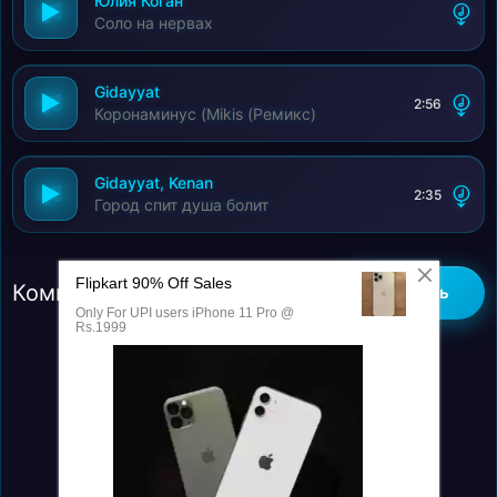
Юлия Коган
Соло на нервах
Gidayyat
2:56
Коронаминус (Mikis (Ремикс)
Gidayyat, Kenan
2:35
Город спит душа болит
Комментарии (0)
Добавить