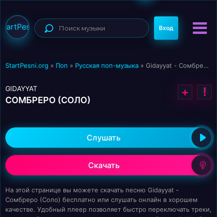
StartPesni
Вход
StartPesni.org
»
Поп
»
Русская поп-музыка
» Gidayyat - Сомбреро (Соло)
GIDAYYAT
+
!
СОМБРЕРО (СОЛО)
Слушать
Скачать
На этой странице вы можете скачать песню Gidayyat -
Сомбреро (Соло) бесплатно или слушать онлайн в хорошем
качестве. Удобный плеер позволяет быстро переключать треки,