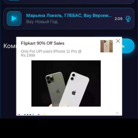
Марьяна Локель, ГЛЕБАС, Вау Вероника
2:09
Вау Новый Год
Комментарии (0)
Добавить
Контакты
Правообладателям