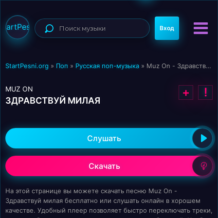
StartPesni
Вход
StartPesni.org
»
Поп
»
Русская поп-музыка
» Muz On - Здравствуй милая
MUZ ON
+
!
ЗДРАВСТВУЙ МИЛАЯ
Слушать
Скачать
На этой странице вы можете скачать песню Muz On -
Здравствуй милая бесплатно или слушать онлайн в хорошем
качестве. Удобный плеер позволяет быстро переключать треки,