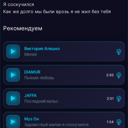
Я соскучился
Как же долго мы были врозь я не жил без тебя
Рекомендуем
Виктория Алешко
Милая
DIAMUR
2:30
Пьяная любовь
JAFFA
2:31
Последний вальс
Муз Он
1:34
Здравствуй милая я соскучился