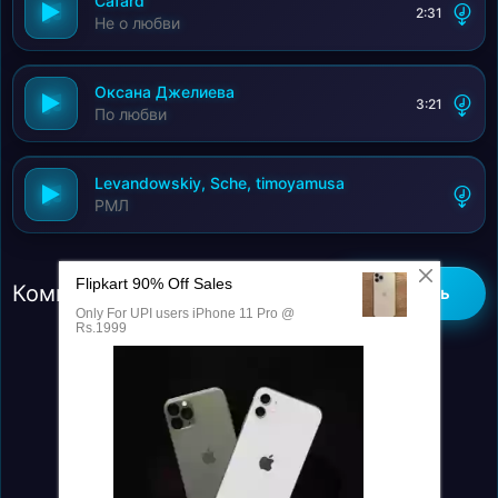
Cafard
2:31
Не о любви
Оксана Джелиева
3:21
По любви
Levandowskiy, Sche, timoyamusa
РМЛ
Комментарии (0)
Добавить