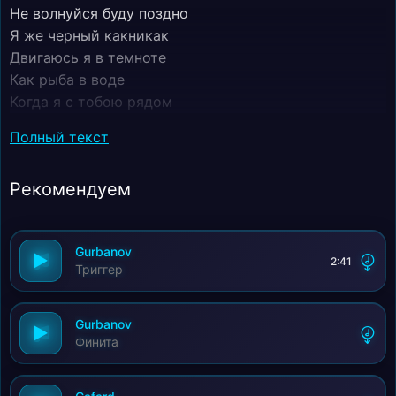
Не волнуйся буду поздно
Я же черный какникак
Двигаюсь я в темноте
Как рыба в воде
Когда я с тобою рядом
Можешь не волноваться
Полный текст
С тобой рядом Гурбанов
Ха можешь попантоваться
Рекомендуем
Куда хочешь иди
Везде только свои
Между нами играет
Gurbanov
Мелодия любви
2:41
Триггер
Gurbanov
Финита