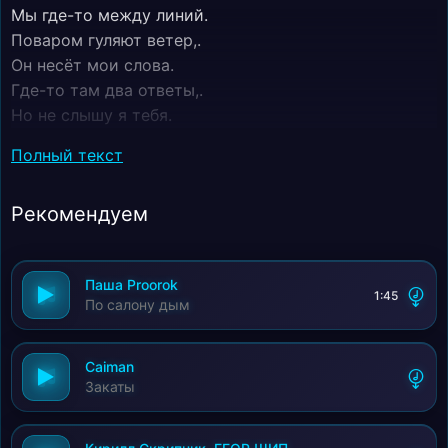
Мы где-то между линий.
Поваром гуляют ветер,.
Он несёт мои слова.
Где-то там два ответы,.
Но не слышу я тебя.
Город спит под бит Регги.
Полный текст
Тлеет ночь как уголёк.
Мысли тонут в этом свете.
Рекомендуем
Будто в море без дорог.
Я ловлю твои вибрации.
Сквозь километры стен.
Паша Proorok
Ты как будто иллюзия.
1:45
По салону дым
Среди моих проблем.
Дым рисует силуэты.
Ты приходишь в них опять.
Caiman
Закаты
И не хочется рассвета,.
Чтобы это потерять.
Мы улетаем в дым.