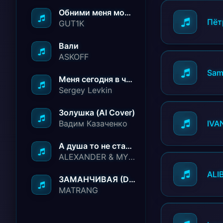
Обними меня молча ничего не говори
Пёт
GUT1K
Вали
ASKOFF
Sam
Меня сегодня в чёрный список занесли
Sergey Levkin
Золушка (AI Cover)
Вадим Казаченко
IVA
А душа то не стареет
ALEXANDER & MY FAMILY
ALI
ЗАМАНЧИВАЯ (Deep House Remix)
MATRANG