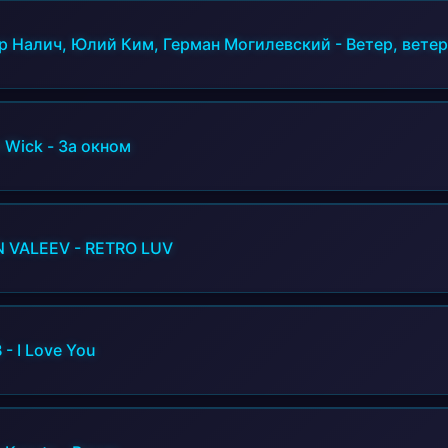
р Налич, Юлий Ким, Герман Могилевский
-
Ветер, ветер
 Wick
-
За окном
N VALEEV
-
RETRO LUV
B
-
I Love You