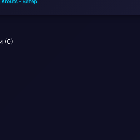
a Krouts
-
Ветер
 (0)