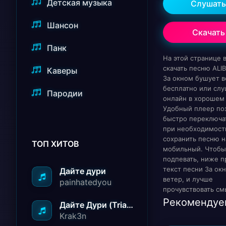
Детская музыка
Слушать
Шансон
Скачать
Панк
На этой странице
скачать песню ALIB
Каверы
За окном бушует в
бесплатно или слу
Пародии
онлайн в хорошем 
Удобный плеер по
быстро переключат
при необходимост
сохранить песню н
ТОП ХИТОВ
мобильный. Чтобы
подпевать, ниже п
текст песни За ок
Дайте дури
ветер, и лучше
painhatedyou
прочувствовать см
Рекомендуе
Дайте Дури (Triad Remix)
Krak3n