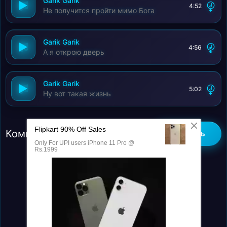
Garik Garik
4:52
Не получится пройти мимо Бога
Garik Garik
4:56
А я открою дверь
Garik Garik
5:02
Ну вот такая жизнь
Комментарии (0)
Добавить