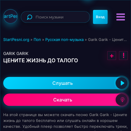
StartPesni
Вход
StartPesni.org
»
Поп
»
Русская поп-музыка
» Garik Garik - Цените жизнь до талого
GARIK GARIK
+
!
ЦЕНИТЕ ЖИЗНЬ ДО ТАЛОГО
Слушать
Скачать
На этой странице вы можете скачать песню Garik Garik - Цените
жизнь до талого бесплатно или слушать онлайн в хорошем
качестве. Удобный плеер позволяет быстро переключать треки,