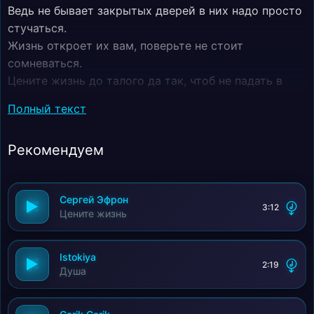
Ведь не бывает закрытых дверей в них надо просто
стучаться.
Жизнь откроет их вам, поверьте не стоит
сомневаться.
Цените жизнь до талого да так, чтоб не падать в
овраги.
Полный текст
Ну а упали в овраг вставайте, разъёбывайте дали.
Ведь не бывает закрытых дверей в них надо просто
Рекомендуем
стучаться.
Жизнь откроет их вам, поверьте не стоит
сомневаться.
Сергей Эфрон
А путь стучит, стучит, стучит и время в окнах всё
3:12
Цените жизнь
мелькает!
Istokiya
2:19
Душа