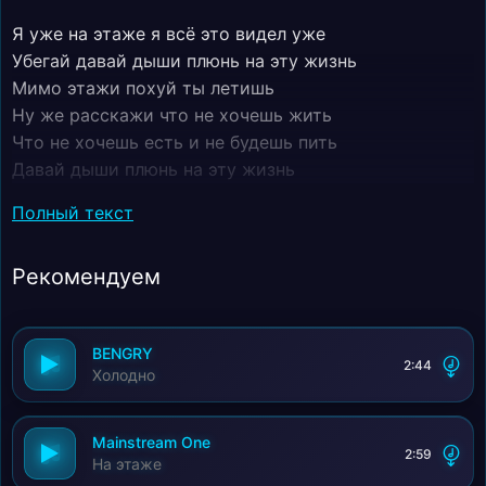
Я уже на этаже я всё это видел уже
Убегай давай дыши плюнь на эту жизнь
Мимо этажи похуй ты летишь
Ну же расскажи что не хочешь жить
Что не хочешь есть и не будешь пить
Давай дыши плюнь на эту жизнь
Мимо этажи похуй ты летишь
Полный текст
Так ей дорожил в Доте всё продал
Чтото подарил в итоге проебал
Рекомендуем
С какого момента ты начал или с какого ты бросил
Думал она твоё лето но тебя тупо заносит
Открывается дверь мимо проходит она
BENGRY
Смотришь на неё она не видит тебя
2:44
Холодно
Убегай давай дыши плюнь на эту жизнь
Мимо этажи похуй ты летишь
Ну же расскажи что не хочешь жить
Mainstream One
2:59
На этаже