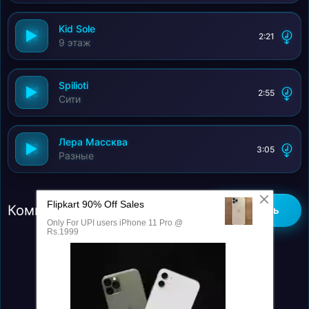
Kid Sole
2:21
9 этаж
Spilioti
2:55
Сити
Лера Массква
3:05
Разные
Комментарии (0)
Добавить