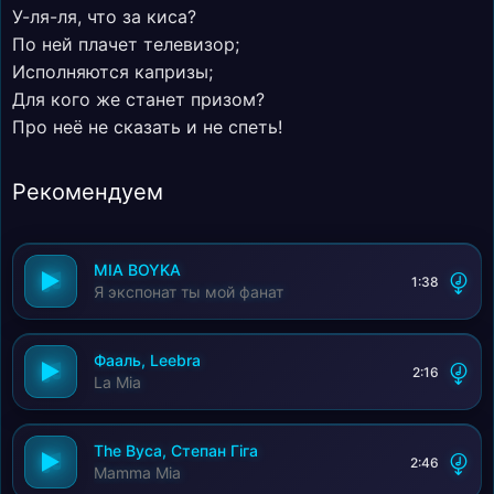
У-ля-ля, что за киса?
По ней плачет телевизор;
Исполняются капризы;
Для кого же станет призом?
Про неё не сказать и не спеть!
Рекомендуем
MIA BOYKA
1:38
Я экспонат ты мой фанат
Фааль, Leebra
2:16
La Mia
The Вуса, Степан Гіга
2:46
Mamma Mia