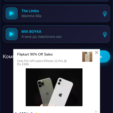
The Limba
Mamma Mia
MIA BOYKA
А мне до лампочки нах
Комментарии (0)
Добавить