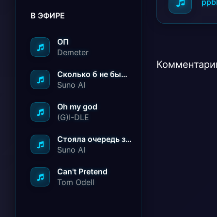
ppb
В ЭФИРЕ
ОП
Demeter
Комментарии
Сколько б не было вам лет не грустите
Suno AI
Oh my god
(G)I-DLE
Стояла очередь за радостью
Suno AI
Can't Pretend
Tom Odell