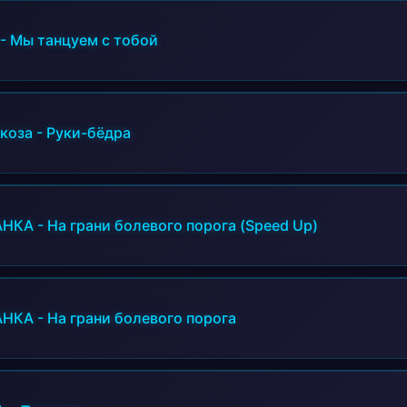
-
Мы танцуем с тобой
коза
-
Руки-бёдра
АНКА
-
На грани болевого порога (Speed Up)
АНКА
-
На грани болевого порога