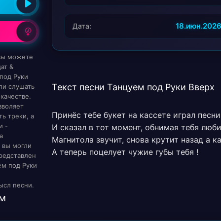
18.июн.202
Дата:
 вы можете
ат &
 под Руки
Текст песни Танцуем под Руки Вверх
ли слушать
качестве.
зволяет
Принёс тебе букет на кассете играл песни
ь треки, а
и -
И сказал в тот момент, обнимая тебя люб
а
Магнитола звучит, снова крутит назад а ка
 вы могли
А теперь поцелует чужие губы тебя !
редставлен
ем под Руки
ысл песни.
м