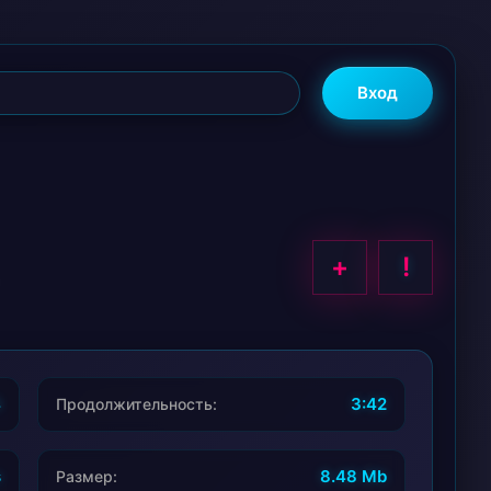
Вход
+
!
4
3:42
Продолжительность:
s
8.48 Mb
Размер: