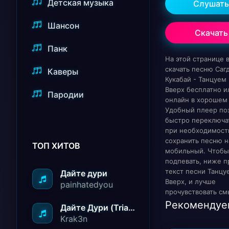
Детская музыка
Слушать
Шансон
Скачать
Панк
На этой странице
скачать песню Сагд
Каверы
Кукабай - Танцуем
Вверх бесплатно и
Пародии
онлайн в хорошем 
Удобный плеер по
быстро переключат
при необходимост
сохранить песню н
ТОП ХИТОВ
мобильный. Чтобы
подпевать, ниже п
текст песни Танцу
Дайте дури
Вверх, и лучше
painhatedyou
прочувствовать см
Рекомендуе
Дайте Дури (Triad Remix)
Krak3n