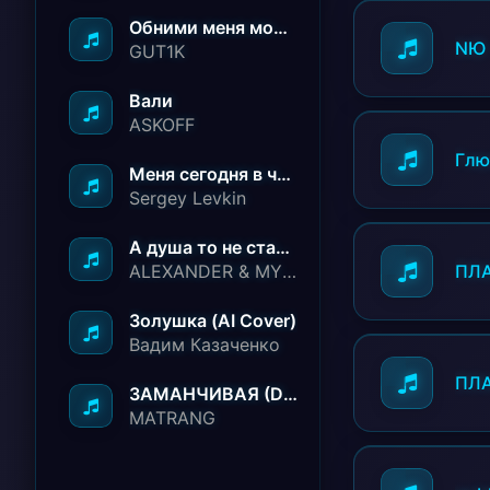
Обними меня молча ничего не говори
NЮ
GUT1K
Вали
ASKOFF
Глю
Меня сегодня в чёрный список занесли
Sergey Levkin
А душа то не стареет
ALEXANDER & MY FAMILY
ПЛ
Золушка (AI Cover)
Вадим Казаченко
ПЛ
ЗАМАНЧИВАЯ (Deep House Remix)
MATRANG