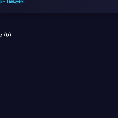
b
-
Танцуем
 (0)