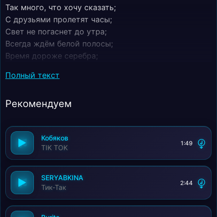
Так много, что хочу сказать;
С друзьями пролетят часы;
Свет не погаснет до утра;
Всегда ждём белой полосы;
Время дороже серебра;
Тик-так;
Полный текст
А время не остановить;
Никак;
Рекомендуем
Не отмотать, не повторить;
Тик-так;
Кукушка правду расскажи;
Кобяков
Пока;
1:49
TIK TOK
Ещё не поздно, надо жить;
Тик-так;
А время не остановить;
SERYABKINA
2:44
Тик-Так
Никак;
Не отмотать, не повторить;
Тик-так;