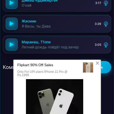
Димаш Кудайберген
3:17
О'кей
Жасмин
3:29
Я Весы, ты Дева
Маракеш, T1one
3:05
Летний дождь пойдёт под вечер
Комментарии (0)
Добавить