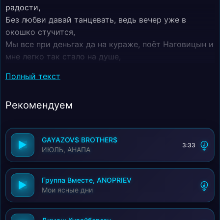
радости,
Без любви давай танцевать, ведь вечер уже в
окошко стучится,
Мы все при деньгах да на кураже, поёт Наговицын и
мне легко так стало на душе,
Приобниму тебя, прижму к себе мне много не надо,
Полный текст
Сегодня уже а ночка тёмная, тёмная,
Но греет, словно холёная идёт девчонка
Рекомендуем
влюблённая,
Не в меня а ты парнишку за всё прости,
Хоть и присел он по глупости ведь не бывает той
GAYAZOV$ BROTHER$
радости,
3:33
ИЮЛЬ, АНАПА
Без любви дам-дам, дарам-дам,
Дам-дам, дарам-дам дам-дам, дарам-дам,
Дам-дам, дарам-дам дам-дам, дарам-дам.
Группа Вместе, ANOPRIEV
Мои ясные дни