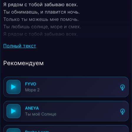
Я рядом с тобой забываю всех.
Ты обнимаешь, и плавится ночь.
Только ты можешь мне помочь.
Ты любишь солнце, море и смех.
Я рядом с тобой забываю всех.
Ты обнимаешь, и плавится ночь.
Полный текст
Только ты можешь мне помочь.
Соль на губах, волны так шумят.
Рекомендуем
Твои глаза влюбляют меня опять.
Магическая Малифисента.
Самый красивый закат.
FYVO
Без твоих глаз не стоит мир цента.
Море 2
Обернусь слезой, останусь там.
Магическая Малифисента.
Самый красивый закат.
ANEYA
Ты моё Солнце
Без твоих глаз не стоит мир цента.
Обернусь слезой, останусь там.
Ты любишь дождь и бегать под ним.