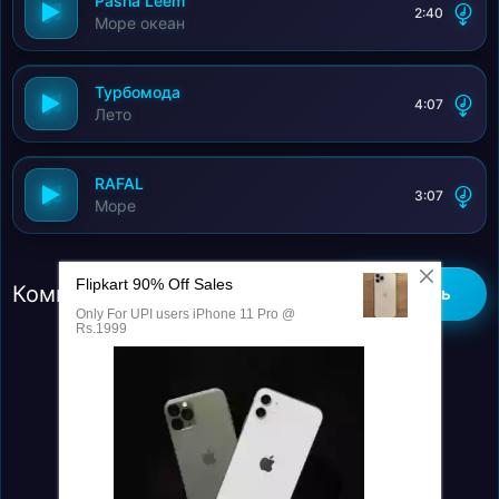
Pasha Leem
2:40
Я рядом с тобой, здесь только мы одни.
Море океан
Ты разгоняешь из души всю печаль.
Такую, как ты, на свете не встречал!
Турбомода
4:07
Лето
RAFAL
3:07
Море
Комментарии (0)
Добавить