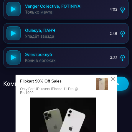
Venger Collective, FOTINIYA
4:02
Только мечта
Oulesya, ПАНЧ
2:46
Упадёт звезда
Электроклуб
3:22
Кони в яблоках
Комментарии (0)
Добавить