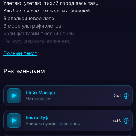
Улетаю, улетаю, тихий город засыпая,.
Улыбнётся светом жёлтых фоналей.
В апельсиновое лето.
В море ультрафиолетов,.
Край фантазий тысячи ночей.
Не могу держать волнения,.
Под крылом плывут мгновения,.
Полный текст
Облака теряются в цветной доли.
Где лежат под небом южным города,.
Рекомендуем
Как горь жемчужин.
На ладонях солнечной земли.
В рай, морей жемчужных.
Шейх Мансур
Край, столицы южной.
2:41
Чика южная
Краснодар и Сочи,.
В Адлер рейсом срочным.
В край в объятие двух морей.
Баста, Гуф
4:46
Улицам нужен твой огонь
Летим к мечте своей.
Встретят нас с утра.