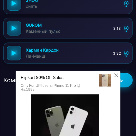
SHOO
сиять
GUROM
3:13
Каменный пульс
Харман Кардон
3:32
Ла-Манш
Комментарии (0)
Добавить