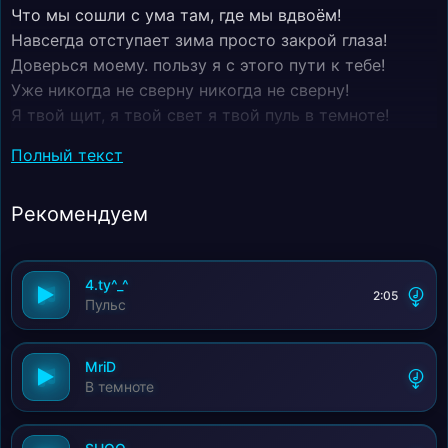
Что мы сошли с ума там, где мы вдвоём!
Навсегда отступает зима просто закрой глаза!
Доверься моему. пользу я с этого пути к тебе!
Уже никогда не сверну никогда не сверну!
Я твой щит, я твой свет я твой пуль в темноте!
Мы с тобой не такие мы с тобой. Мы не те!
Полный текст
Если мир против нас !
Рекомендуем
4.ty^_^
2:05
Пульс
MriD
В темноте