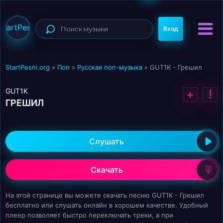
StartPesni
Вход
StartPesni.org
»
Поп
»
Русская поп-музыка
» GUT1K - Грешил
GUT1K
+
!
ГРЕШИЛ
Слушать
Скачать
На этой странице вы можете скачать песню GUT1K - Грешил
бесплатно или слушать онлайн в хорошем качестве. Удобный
плеер позволяет быстро переключать треки, а при