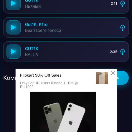
GUT1K
2:11
Пьяный
Gut1K, K1ro
Без твоего голоса
GUT1K
2:35
BALLA
Комментарии (0)
Добавить