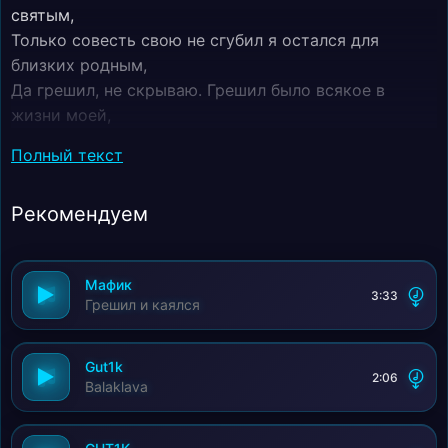
святым,
Только совесть свою не сгубил я остался для
близких родным,
Да грешил, не скрываю. Грешил было всякое в
жизни моей,
Но пока я любовь сохранил не отрёкся от веры
Полный текст
своей!
Рекомендуем
Мафик
3:33
Грешил и каялся
Gut1k
2:06
Balaklava