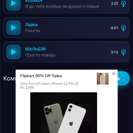
Krutakov
2:22
Я до тебя вообще не думал о семье
Лайка
4:01
Ракеты
МАЛЬБЭК
3:13
Просто поверь
Комментарии (0)
Добавить