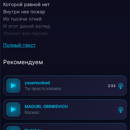
Которой равной нет
Внутри нее пожар
Из тысячи огней
И этот дикий взгляд
Ломает все парней
Фигура просто космос
Полный текст
Красивый силуэт
Рекомендуем
youaresobad
2:33
Ты просто космос
MADURI, GRINKEVICH
Космос