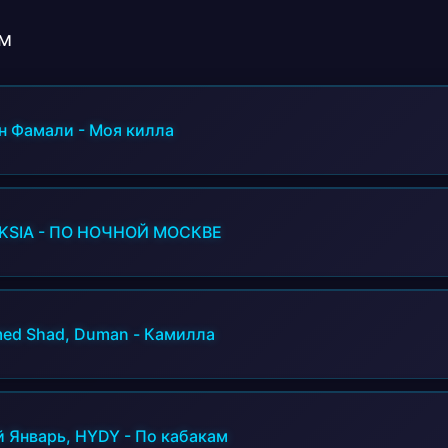
А голос как струна;
В этом городе ночном;
м
Ты мне одна нужна;
Ты умеешь чаровать;
И резать без ножа;
н Фамали
-
Моя килла
До чего ж ты хороша.
KSIA
-
ПО НОЧНОЙ МОСКВЕ
ed Shad, Duman
-
Камилла
й Январь, HYDY
-
По кабакам