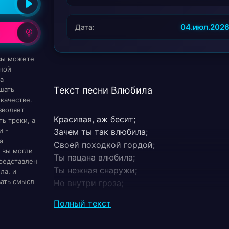
04.июл.202
Дата:
 вы можете
ной
а
Текст песни Влюбила
шать
качестве.
зволяет
Красивая, аж бесит;
ь треки, а
и -
Зачем ты так влюбила;
а
Своей походкой гордой;
 вы могли
Ты пацана влюбила;
редставлен
Ты нежная снаружи;
ла, и
вать смысл
Но внутри гроза;
И я готов всю жизнь;
Полный текст
Смотреть в твои глаза;
Твои губы как коралл;