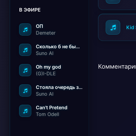
В ЭФИРЕ
ОП
Kid 
Demeter
Сколько б не было вам лет не грустите
Suno AI
Комментарии
Oh my god
(G)I-DLE
Стояла очередь за радостью
Suno AI
Can't Pretend
Tom Odell