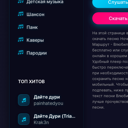
Детская музыка
Слушать
Шансон
Скачать
Панк
На этой странице
скачать песню Ноч
Каверы
Маршрут - Влюбил
бесплатно или слу
Пародии
онлайн в хорошем 
Удобный плеер по
быстро переключат
при необходимост
сохранить песню н
ТОП ХИТОВ
мобильный. Чтобы
подпевать, ниже п
текст песни Влюби
Дайте дури
лучше прочувство
painhatedyou
песни.
Дайте Дури (Triad Remix)
Krak3n