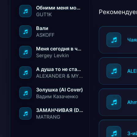
Обними меня молча ничего не говори
Рекомендуе
GUT1K
Вали
ASKOFF
Чая
Меня сегодня в чёрный список занесли
Sergey Levkin
А душа то не стареет
ALE
ALEXANDER & MY FAMILY
Золушка (AI Cover)
Вадим Казаченко
Ahm
ЗАМАНЧИВАЯ (Deep House Remix)
MATRANG
3-и