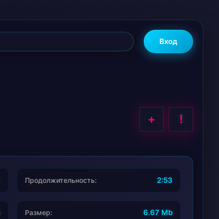
Вход
+
!
1
2:53
Продолжительность:
s
6.67 Mb
Размер: