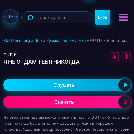
StartPesni
Вход
StartPesni.org
»
Поп
»
Русская поп-музыка
» GUT1K - Я не отдам тебя никогда
GUT1K
+
!
Я НЕ ОТДАМ ТЕБЯ НИКОГДА
Слушать
Скачать
На этой странице вы можете скачать песню GUT1K - Я не отдам
тебя никогда бесплатно или слушать онлайн в хорошем
качестве. Удобный плеер позволяет быстро переключать треки,