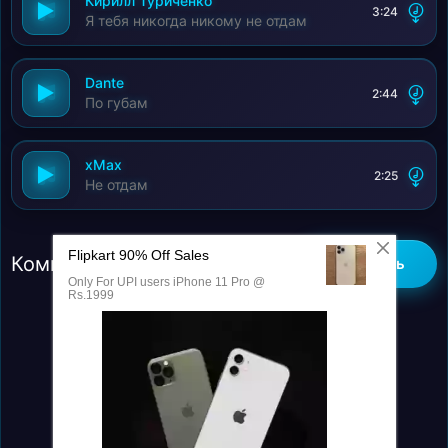
Кирилл Туриченко
3:24
Я тебя никогда никому не отдам
Dante
2:44
По губам
xMax
2:25
Не отдам
Комментарии (0)
Добавить