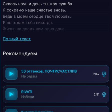
Сквозь ночь и день ты моя судьба.
Я сохраню наше счастье вновь.
Ведь в моём сердце твоя любовь.
Я не отдам тебя никогда.
Жизнь на двоих нам одна дана.
Я за тебя всё смогу пройти.
Полный текст
Лишь мою руку не отпусти.
Я не отдам тебя никогда.
Рекомендуем
Сквозь ночь и день ты моя судьба.
Я сохраню наше счастье вновь.
Ведь в моём сердце твоя любовь.
50 оттенков, ПОЧТИСЧАСТЛИВ
Я не отдам тебя никогда.
2:47
Не отдам
RIVATI
2:51
Набери