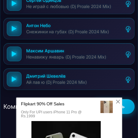
Сергей Одинцов
Не играй с любовью (Dj Proale 2024 Mix)
Антон Небо
Снежинки на губах (Dj Proale 2024 Mix)
Максим Аршавин
Ненавижу январь (Dj Proale 2024 Mix)
Дмитрий Шевелёв
Ай лав ю (Dj Proale 2024 Mix)
Комментарии (0)
Добавить