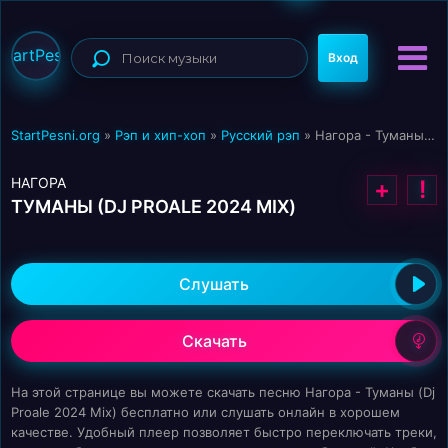
StartPesni
Вход
StartPesni.org
»
Рэп и хип-хоп
»
Русский рэп
» Нагора - Туманы (Dj Proale 2024 Mix)
НАГОРА
+
!
ТУМАНЫ (DJ PROALE 2024 MIX)
Слушать
Скачать
На этой странице вы можете скачать песню Нагора - Туманы (Dj
Proale 2024 Mix) бесплатно или слушать онлайн в хорошем
качестве. Удобный плеер позволяет быстро переключать треки,