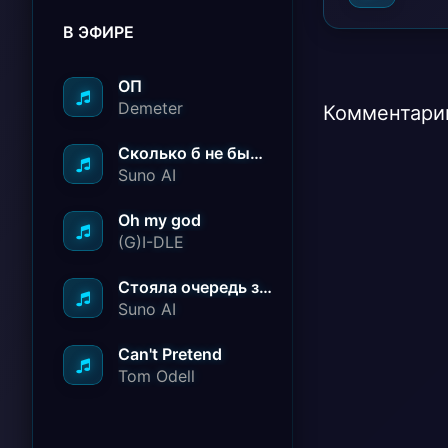
В ЭФИРЕ
ОП
Demeter
Комментарии
Сколько б не было вам лет не грустите
Suno AI
Oh my god
(G)I-DLE
Стояла очередь за радостью
Suno AI
Can't Pretend
Tom Odell