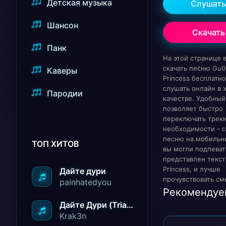
Детская музыка
Слушать
Шансон
Скачать
Панк
На этой странице
скачать песню Gu0
Каверы
Princess бесплатн
слушать онлайн в
Пародии
качестве. Удобный
позволяет быстро
переключать треки
необходимости - с
песню на мобильн
ТОП ХИТОВ
вы могли подпеват
представлен текст
Princess, и лучше
Дайте дури
прочувствовать см
painhatedyou
Рекомендуе
Дайте Дури (Triad Remix)
Krak3n