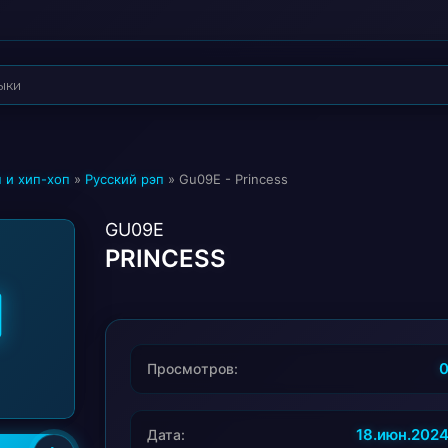
 и хип-хоп
»
Русский рэп
» Gu09E - Princess
GU09E
PRINCESS
Просмотров:
18.июн.202
Дата: