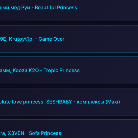
ный мед Руи
-
Beautiful Princess
9E, Krutoyt1p.
-
Game Over
рамм, Kooza K2O
-
Tropic Princess
olute love princess, SESHBABY
-
комплексы (Maxi)
ira, X3VEN
-
Sofa Princess