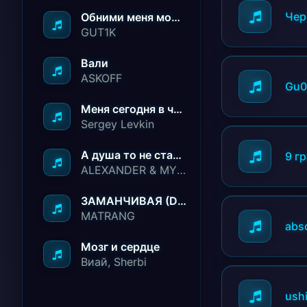
Чер
Обними меня молча ничего не говори
GUT1K
Вали
ASKOFF
Gu0
Меня сегодня в чёрный список занесли
Sergey Levkin
А душа то не стареет
9 г
ALEXANDER & MY FAMILY
ЗАМАНЧИВАЯ (Deep House Remix)
MATRANG
abs
Мозг и сердце
Виай, Sherbi
ush