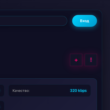
Вход
+
!
0
320 kbps
Качество:
4