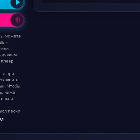
 вы можете
9E -
о или
 хорошем
 плеер
, а при
охранить
ый. Чтобы
ь, ниже
 песни
ысл песни.
м