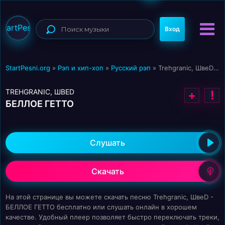
StartPesni
Вход
StartPesni.org
»
Рэп и хип-хоп
»
Русский рэп
» Trehgranic, ШвеD - БЕЛЛОЕ ГЕТТО
TREHGRANIC, ШВЕD
+
!
БЕЛЛОЕ ГЕТТО
Слушать
Скачать
На этой странице вы можете скачать песню Trehgranic, ШвеD -
БЕЛЛОЕ ГЕТТО бесплатно или слушать онлайн в хорошем
качестве. Удобный плеер позволяет быстро переключать треки,