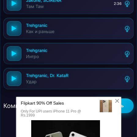
Jakone, SCIRENA
2:36
Там Там
Trehgranic
Как и раньше
Trehgranic
Интро
Trehgranic, Dr. KataR
Удар
Комментарии (0)
Добавить