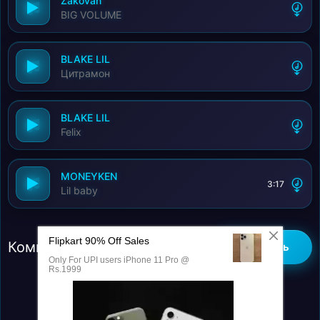
Zakovan
BIG VOLUME
BLAKE LIL
Цитрамон
BLAKE LIL
Felix
MONEYKEN
3:17
Lil baby
Комментарии (0)
Добавить