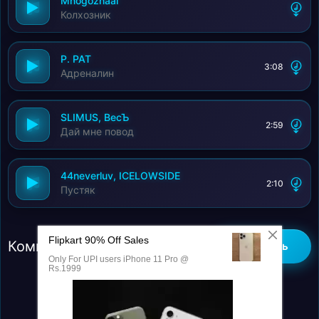
Mnogoznaal
Колхозник
P. PAT
3:08
Адреналин
SLIMUS, ВесЪ
2:59
Дай мне повод
44neverluv, ICELOWSIDE
2:10
Пустяк
Комментарии (0)
Добавить