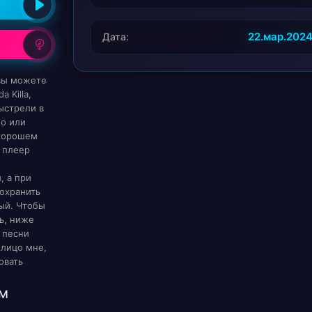
22.мар.202
Дата:
 вы можете
 Killa,
ыстрели в
но или
 хорошем
 плеер
, а при
охранить
ый. Чтобы
ь, ниже
 песни
 лицо мне,
овать
м