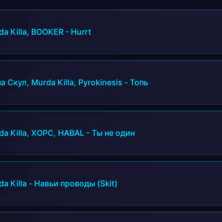
da Killa, BOOKER
-
Hurrt
 Скул, Murda Killa, Pyrokinesis
-
Топь
da Killa, ХОРС, HABAL
-
Ты не один
a Killa
-
Навьи проводы (Skit)