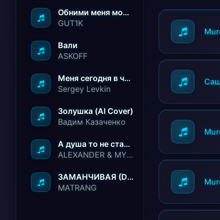
Обними меня молча ничего не говори
GUT1K
Mur
Вали
ASKOFF
Меня сегодня в чёрный список занесли
Саша
Sergey Levkin
Золушка (AI Cover)
Вадим Казаченко
Mur
А душа то не стареет
ALEXANDER & MY FAMILY
ЗАМАНЧИВАЯ (Deep House Remix)
Murd
MATRANG