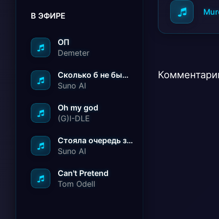
Murd
В ЭФИРЕ
ОП
Demeter
Комментарии
Сколько б не было вам лет не грустите
Suno AI
Oh my god
(G)I-DLE
Стояла очередь за радостью
Suno AI
Can't Pretend
Tom Odell