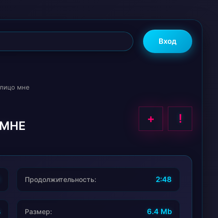
Вход
 лицо мне
+
!
 МНЕ
3
2:48
Продолжительность:
s
6.4 Mb
Размер: