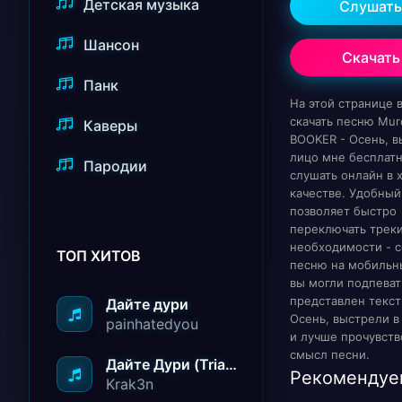
Детская музыка
Слушать
Шансон
Скачать
Панк
На этой странице
скачать песню Murda
Каверы
BOOKER - Осень, в
лицо мне бесплат
Пародии
слушать онлайн в
качестве. Удобный
позволяет быстро
переключать треки
необходимости - с
ТОП ХИТОВ
песню на мобильн
вы могли подпеват
представлен текст
Дайте дури
Осень, выстрели в
painhatedyou
и лучше прочувств
смысл песни.
Дайте Дури (Triad Remix)
Рекомендуе
Krak3n