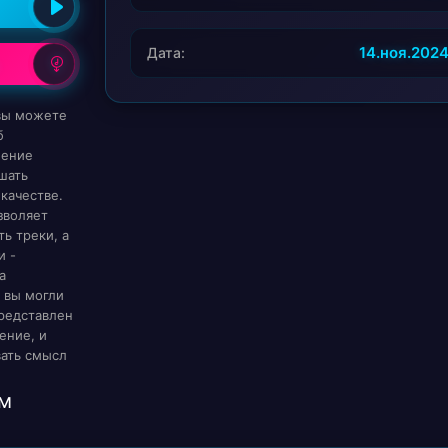
14.ноя.202
Дата:
 вы можете
б
ление
шать
качестве.
зволяет
ь треки, а
и -
а
 вы могли
редставлен
ение, и
вать смысл
м