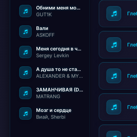
Обними меня молча ничего не говори
Гле
GUT1K
Вали
ASKOFF
Гле
Меня сегодня в чёрный список занесли
Sergey Levkin
А душа то не стареет
ALEXANDER & MY FAMILY
Гле
ЗАМАНЧИВАЯ (Deep House Remix)
MATRANG
Гле
Мозг и сердце
Виай, Sherbi