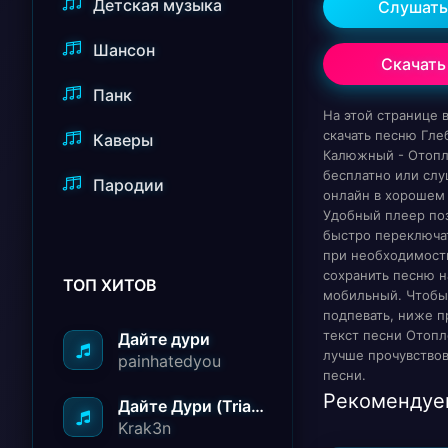
Детская музыка
Слушать
Шансон
Скачать
Панк
На этой странице
скачать песню Гле
Каверы
Калюжный - Отоп
бесплатно или слу
Пародии
онлайн в хорошем 
Удобный плеер по
быстро переключат
при необходимост
сохранить песню н
ТОП ХИТОВ
мобильный. Чтобы
подпевать, ниже п
текст песни Отопл
Дайте дури
лучше прочувство
painhatedyou
песни.
Рекомендуе
Дайте Дури (Triad Remix)
Krak3n