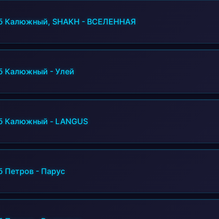
б Калюжный, SHAKH
-
ВСЕЛЕННАЯ
б Калюжный
-
Улей
б Калюжный
-
LANGUS
б Петров
-
Парус