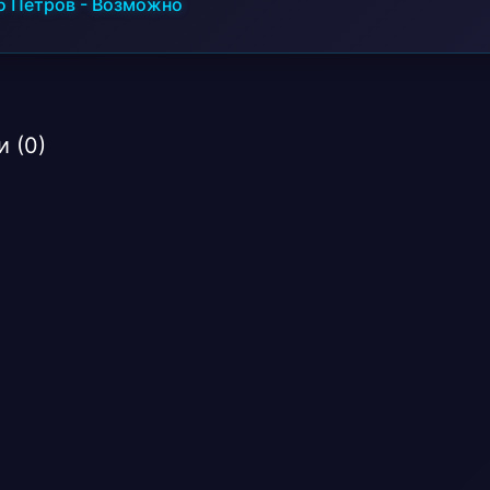
б Петров
-
Возможно
 (0)