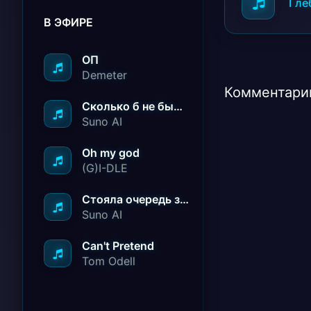
Гле
В ЭФИРЕ
ОП
Demeter
Комментарии
Сколько б не было вам лет не грустите
Suno AI
Oh my god
(G)I-DLE
Стояла очередь за радостью
Suno AI
Can't Pretend
Tom Odell