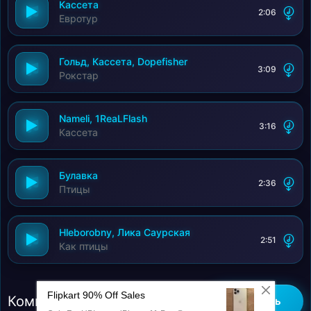
Кассета
2:06
Евротур
Гольд, Кассета, Dopefisher
3:09
Рокстар
Nameli, 1ReaLFlash
3:16
Кассета
Булавка
2:36
Птицы
Hleborobny, Лика Саурская
2:51
Как птицы
Комментарии (0)
Добавить