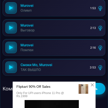
Murovei
1:53
Олимп
Murovei
2:13
Выговор
Murovei
2:16
Помпеи
Смоки Мо, Murovei
3:53
ТАК ВЫШЛО
Комментарии (0)
Добавить