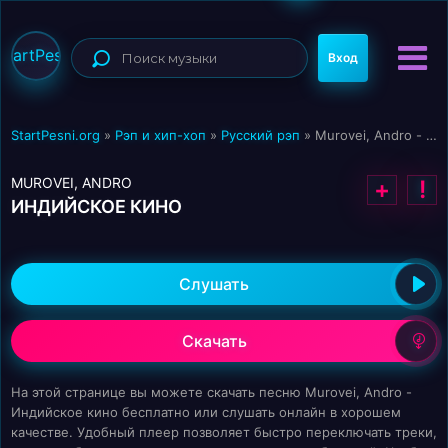
StartPesni
Вход
StartPesni.org
»
Рэп и хип-хоп
»
Русский рэп
» Murovei, Andro - Индийское кино
MUROVEI, ANDRO
+
!
ИНДИЙСКОЕ КИНО
Слушать
Скачать
На этой странице вы можете скачать песню Murovei, Andro -
Индийское кино бесплатно или слушать онлайн в хорошем
качестве. Удобный плеер позволяет быстро переключать треки,